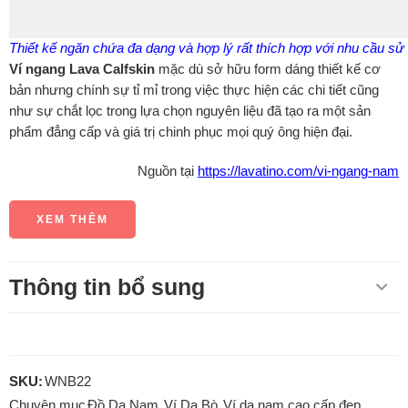
Thiết kế ngăn chứa đa dạng và hợp lý rất thích hợp với nhu cầu s
Ví ngang Lava Calfskin
mặc dù sở hữu form dáng thiết kế cơ
bản nhưng chính sự tỉ mỉ trong việc thực hiện các chi tiết cũng
như sự chắt lọc trong lựa chọn nguyên liệu đã tạo ra một sản
phẩm đẳng cấp và giá trị chinh phục mọi quý ông hiện đại.
Nguồn tại
https://lavatino.com/vi-ngang-nam
XEM THÊM
Thông tin bổ sung
SKU:
WNB22
Chuyên mục
Đồ Da Nam
,
Ví Da Bò
,
Ví da nam cao cấp đẹp
,