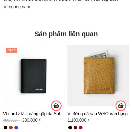
Ví ngang nam
Sản phẩm liên quan
SALE
Ví card ZIZU dáng gập da Saffiano
Ví đứng cá sấu WSO vân bụng
380.000
₫
1.100.000
₫
450.000
₫