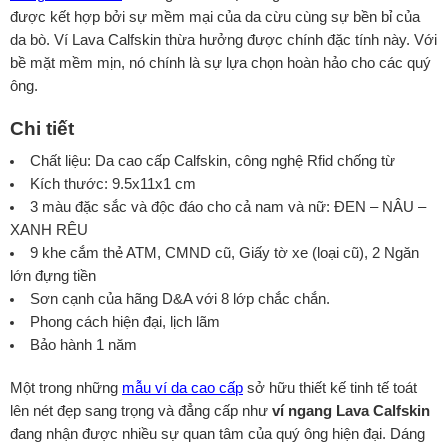
được kết hợp bởi sự mềm mại của da cừu cùng sự bền bỉ của
da bò. Ví Lava Calfskin thừa hưởng được chính đặc tính này. Với
bề mặt mềm mịn, nó chính là sự lựa chọn hoàn hảo cho các quý
ông.
Chi tiết
Chất liệu: Da cao cấp Calfskin, công nghệ Rfid chống từ
Kích thước: 9.5x11x1 cm
3 màu đặc sắc và độc đáo cho cả nam và nữ: ĐEN – NÂU –
XANH RÊU
9 khe cắm thẻ ATM, CMND cũ, Giấy tờ xe (loại cũ), 2 Ngăn
lớn đựng tiền
Sơn cạnh của hãng D&A với 8 lớp chắc chắn.
Phong cách hiện đại, lịch lãm
Bảo hành 1 năm
Một trong những
mẫu ví da cao cấp
sở hữu thiết kế tinh tế toát
lên nét đẹp sang trọng và đẳng cấp như
ví ngang Lava Calfskin
đang nhận được nhiều sự quan tâm của quý ông hiện đại. Dáng