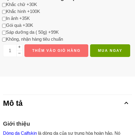
Khắc chữ +30K
Khắc hình +100K
In ảnh +35K
Gói quà +30K
Sáp dưỡng da ( 50g) +99K
Không, nhận hàng tiêu chuẩn
+
THÊM VÀO GIỎ HÀNG
MUA NGAY
−
Mô tả
Giới thiệu
Dòng da Calfskin
là dòng da của sự trung hòa hoàn hảo. Nó