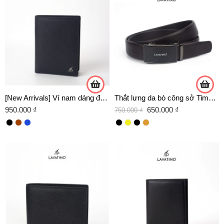
[New Arrivals] Ví nam dáng đứng 2 trong 1 kết hợp ví card mini tháo rời da Saffiano chính hãng Lavatino – WDB45
Thắt lưng da bò công sở Timeless T11- D04 chính hãng Lavatino
950.000
₫
650.000
₫
750.000
₫