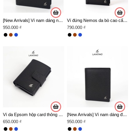
[New Arrivals] Ví nam dáng ngang 2 trong 1 kết hợp ví card mini tháo rời da Epsom chính hãng Lavatino
Ví đứng Nemos da bò cao cấp chính hãng Lavatino – WDB57
950.000
₫
790.000
₫
Ví da Epsom hộp card thông minh gập 3 nhỏ gọn, ngăn đẩy thẻ tiện lợi chính hãng Lavatino
[New Arrivals] Ví nam dáng đứng 2 trong 1 kết hợp ví card mini tháo rời da Epsom chính hãng Lavatino
650.000
₫
950.000
₫