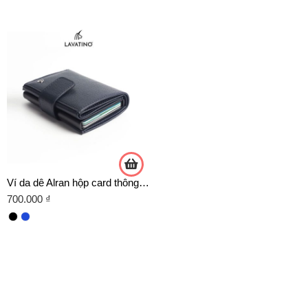
Ví da dê Alran hộp card thông minh gập 3 nhỏ gọn, ngăn đẩy thẻ tiện lợi chính hãng Lavatino
700.000
₫