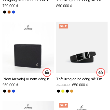
790.000
₫
890.000
₫
SALE
[New Arrivals] Ví nam dáng ngang 2 trong 1 kết hợp ví card mini tháo rời da Saffiano chính hãng Lavatino – WNB45
Thắt lưng da bò công sở Timeless T11- D02 chính hãng Lavatino
950.000
₫
650.000
₫
750.000
₫
SALE