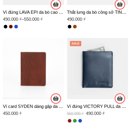
Ví đứng LAVA EPI da bò cao cấp
Thắt lưng da bò công sở TINO 05 – D04 XÁM
490.000
₫
–
550.000
₫
490.000
₫
SALE
Ví card SYDEN dáng gập da Sáp
Ví đứng VICTORY PULL da Pullup cao cấp
450.000
₫
490.000
₫
550.000
₫