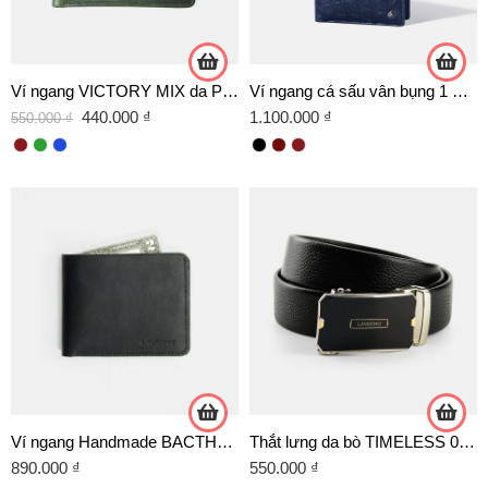
Ví ngang VICTORY MIX da Pullup cao cấp
Ví ngang cá sấu vân bụng 1 mặt – WNS01
440.000
₫
1.100.000
₫
550.000
₫
Ví ngang Handmade BACTHANG da Veg
Thắt lưng da bò TIMELESS 02 trắng
890.000
₫
550.000
₫