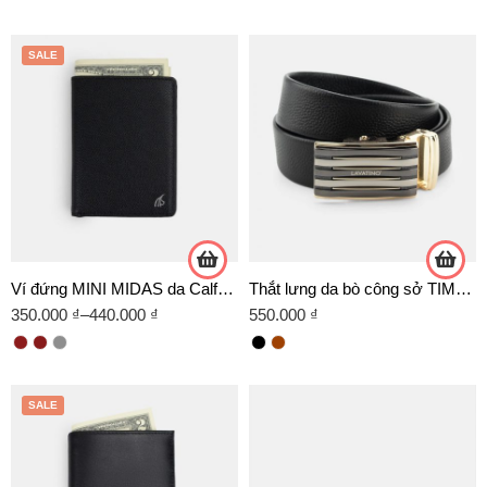
SALE
Ví đứng MINI MIDAS da Calfskin cao cấp
Thắt lưng da bò công sở TIMELESS 10 VÀNG
350.000
₫
–
440.000
₫
550.000
₫
SALE