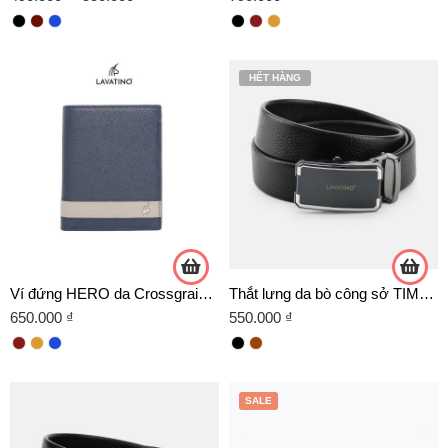
HẾT HÀNG
Ví đứng HERO da Crossgrain cao cấp
Thắt lưng da bò công sở TIMELESS 07 TRẮNG
650.000
₫
550.000
₫
SALE