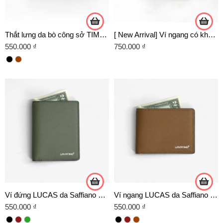
Thắt lưng da bò công sở TIMELESS 04 VÀNG
[ New Arrival] Ví ngang có khóa da bò chính hãng Lavatino – WNB47
550.000
₫
750.000
₫
Ví đứng LUCAS da Saffiano cao cấp
Ví ngang LUCAS da Saffiano cao cấp
550.000
₫
550.000
₫