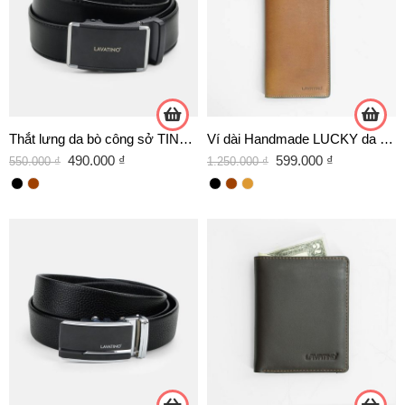
Thắt lưng da bò công sở TINO 03 -D02 TRẮNG
Ví dài Handmade LUCKY da Veg thuộc thảo mộc
490.000
₫
599.000
₫
550.000
₫
1.250.000
₫