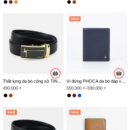
SALE
Thắt lưng da bò công sở TINO 07 -D02 VÀNG
Ví đứng PHOCA da bò dập vân Arlan
490.000
₫
550.000
₫
–
590.000
₫
SALE
SALE