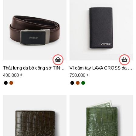
Thắt lưng da bò công sở TINO 05 -D02 XÁM
Ví cầm tay LAVA CROSS da Crossgrain cao cấp
490.000
₫
790.000
₫