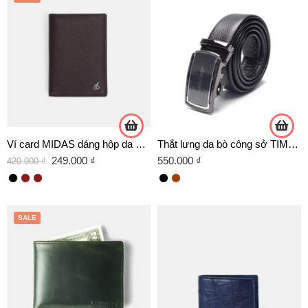
Ví card MIDAS dáng hộp da Calfskin nhập khẩu
Thắt lưng da bò công sở TIMELESS 04 TRẮNG
249.000
₫
550.000
₫
420.000
₫
SALE