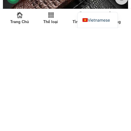
Vietnamese
Trang Chủ
Thể loại
Tìm kiếm
Giỏ Hàng
Luôn cập nhật xu hướng thời trang mới nhất
Không thụ động trong phong cách thiết kế mà luôn hướng đến
những xu hướng đương thời và đẳng cấp nhất chính là sự quyết
tâm của đội ngũ thiết kế Lavatino, điều đó thể hiện rất rõ trong
từng bộ sưu tập đồ da của hãng mỗi khi ra mắt. Các mẫu mã
được biến tấu đa dạng không chỉ mang đến nét đẹp thời thượng,
độc đáo cho người dùng mà còn phù hợp với nhu cầu sử dụng
thực tiễn.