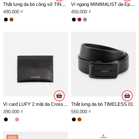
Thắt lưng da bò công sở TINO 07 -D02 TRẮNG
Ví ngang MINIMALIST da Epsom cao cấp
490.000
₫
450.000
₫
Ví card LUFY 2 mặt da Crossgrain
Thắt lưng da bò TIMELESS 01
390.000
₫
550.000
₫
SALE