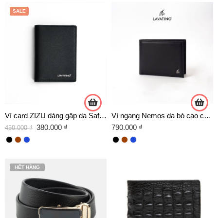
SALE
Ví card ZIZU dáng gập da Saffiano
Ví ngang Nemos da bò cao cấp chính hãng Lavatino – WNB57
380.000
₫
790.000
₫
450.000
₫
HẾT HÀNG