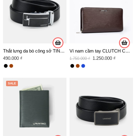
Thắt lưng da bò công sở TINO 07 – D04 TRẮNG
Ví nam cầm tay CLUTCH CONAL da bò chính hãng Lavatino [CLB13]
490.000
₫
1.250.000
₫
1.750.000
₫
SALE