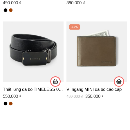
490.000
₫
890.000
₫
-19%
Thắt lưng da bò TIMELESS 02 XÁM
Ví ngang MINI da bò cao cấp
550.000
₫
350.000
₫
430.000
₫