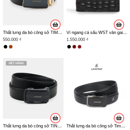
Thắt lưng da bò công sở TIMELESS 07 VÀNG
Ví ngang cá sấu WST vân gai lưng
550.000
₫
1.550.000
₫
HẾT HÀNG
Thắt lưng da bò công sở TINO 01 -D02 ĐEN
Thắt lưng da bò công sở Timeless T05- D21 cao cấp chính hãng Lavatino