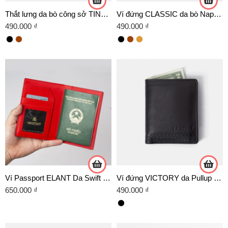
Thắt lưng da bò công sở TINO 04 – D04 TRẮNG
Ví đứng CLASSIC da bò Nappa cao cấp
490.000
₫
490.000
₫
Ví Passport ELANT Da Swift Màu Đỏ
Ví đứng VICTORY da Pullup cao cấp
650.000
₫
490.000
₫