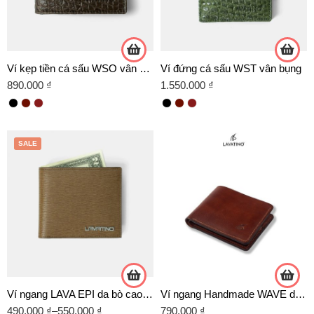
Ví kẹp tiền cá sấu WSO vân bụng
Ví đứng cá sấu WST vân bụng
890.000
₫
1.550.000
₫
SALE
Ví ngang LAVA EPI da bò cao cấp
Ví ngang Handmade WAVE da Veg
490.000
₫
–
550.000
₫
790.000
₫