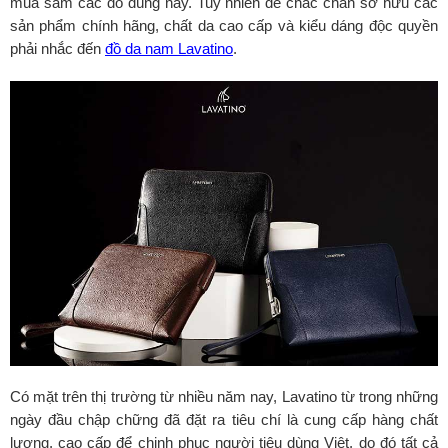
mua sắm các đồ dùng này. Tuy nhiên để chắc chắn sở hữu các
sản phẩm chính hãng, chất da cao cấp và kiểu dáng độc quyền
phải nhắc đến
đồ da nam Lavatino
.
Có mặt trên thị trường từ nhiều năm nay, Lavatino từ trong những
ngày đầu chập chững đã đặt ra tiêu chí là cung cấp hàng chất
lượng, cao cấp để chinh phục người tiêu dùng Việt, do đó tất cả