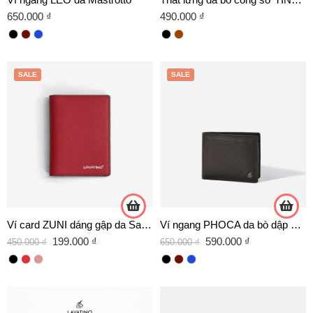
650.000
₫
490.000
₫
SALE
SALE
Ví card ZUNI dáng gập da Saffiano
Ví ngang PHOCA da bò dập vân Arlan
199.000
₫
590.000
₫
450.000
₫
650.000
₫