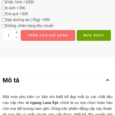
Khắc hình +100K
In ảnh +35K
Gói quà +30K
Sáp dưỡng da ( 50g) +99K
Không, nhận hàng tiêu chuẩn
+
THÊM VÀO GIỎ HÀNG
MUA NGAY
−
Mô tả
Một món phụ kiện cơ bản với thiết kế đẹp mắt từ các chất liệu
cao cấp như
ví ngang Lava Epi
chính là sự lựa chọn hoàn hảo
cho mọi đối tượng nam giới. Dòng sản phẩm đẳng cấp này thuộc
bộ sưu tập ví ngắn da bò cao cấp được thiết kế độc quyền bởi