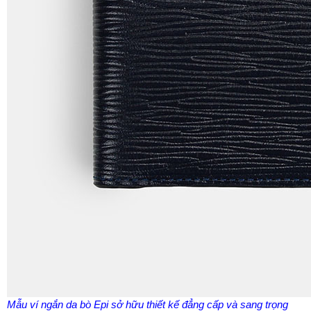
Mẫu ví ngắn da bò Epi sở hữu thiết kế đẳng cấp và sang trọng