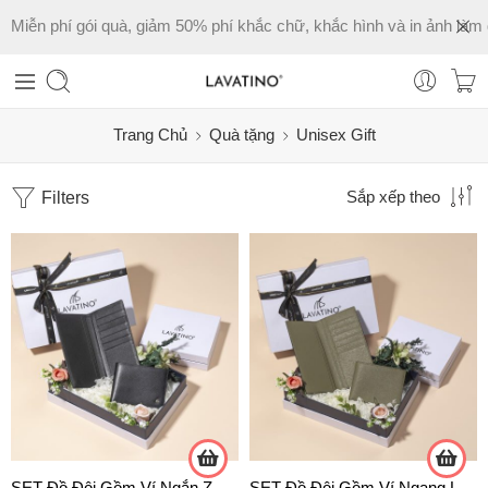
Miễn phí gói quà, giảm 50% phí khắc chữ, khắc hình và in ảnh làm 
Trang Chủ
Quà tặng
Unisex Gift
Filters
Sắp xếp theo
SET Đồ Đôi Gồm Ví Ngắn ZEUS Và Ví Dài LISA chính Hãng Lavatino
SET Đồ Đôi Gồm Ví Ngang Lucas Và Ví Dài Lisa chính Hãng Lavatino