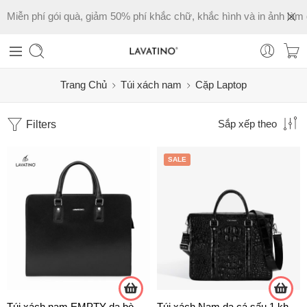
Miễn phí gói quà, giảm 50% phí khắc chữ, khắc hình và in ảnh làm 
Trang Chủ
Túi xách nam
Cặp Laptop
Filters
Sắp xếp theo
SALE
Túi xách nam EMPTY da bò chính hãng Lavatino – HB01
Túi xách Nam da cá sấu 1 khóa, quai xách + dây đeo chéo chính hãng Lavatino HS03