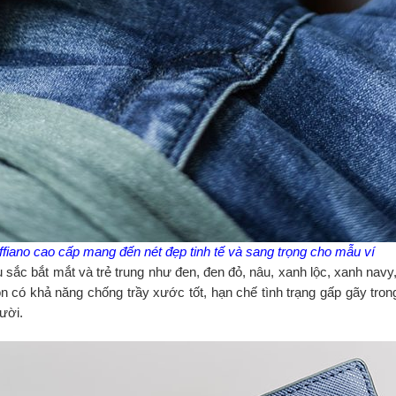
fiano cao cấp mang đến nét đẹp tinh tế và sang trọng cho mẫu ví
ắc bắt mắt và trẻ trung như đen, đen đỏ, nâu, xanh lộc, xanh navy
òn có khả năng chống trầy xước tốt, hạn chế tình trạng gấp gãy trong
ười.