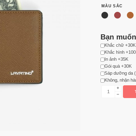
MÀU SẮC
Bạn muốn 
Khắc chữ +30K
Khắc hình +10
In ảnh +35K
Gói quà +30K
Sáp dưỡng da (
Không, nhận hà
+
−