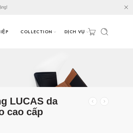
ặng!
IỆP
COLLECTION
DỊCH VỤ
ng LUCAS da
o cao cấp