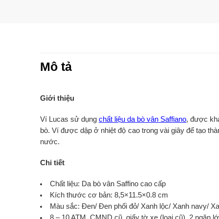
Mô tả
Giới thiệu
Ví Lucas sử dụng
chất liệu da bò vân Saffiano
, được kha
bò. Ví được dập ở nhiệt độ cao trong vài giây để tạo t
nước.
Chi tiết
Chất liệu: Da bò vân Saffino cao cấp
Kích thước cơ bản: 8,5×11.5×0.8 cm
Màu sắc: Đen/ Đen phối đỏ/ Xanh lộc/ Xanh navy/ X
8 – 10 ATM, CMND cũ, giấy tờ xe (loại cũ), 2 ngăn lớ