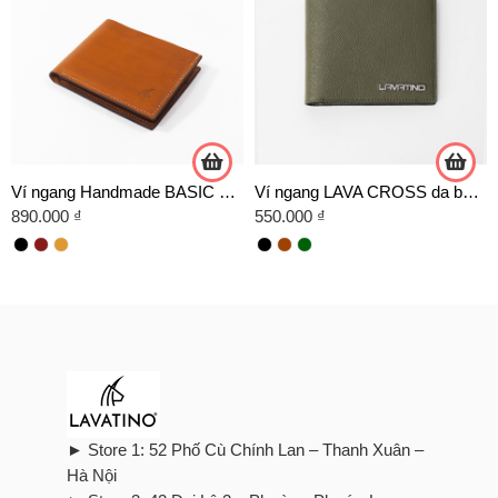
Ví ngang Handmade BASIC da Veg
Ví ngang LAVA CROSS da bò cao cấp
890.000
₫
550.000
₫
► Store 1: 52 Phố Cù Chính Lan – Thanh Xuân –
Hà Nội