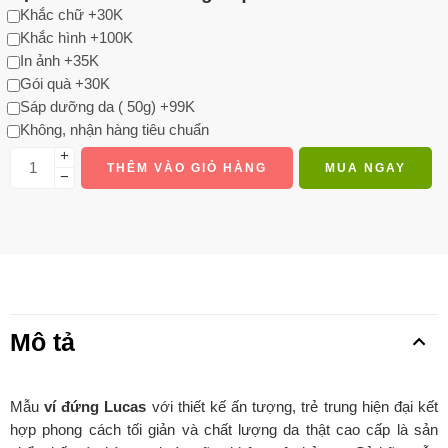
Khắc chữ +30K
Khắc hình +100K
In ảnh +35K
Gói quà +30K
Sáp dưỡng da ( 50g) +99K
Không, nhận hàng tiêu chuẩn
+
THÊM VÀO GIỎ HÀNG
MUA NGAY
−
Mô tả
Mẫu
ví đứng Lucas
với thiết kế ấn tượng, trẻ trung hiện đại kết
hợp phong cách tối giản và chất lượng da thật cao cấp là sản