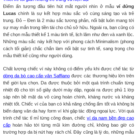
Điểm ấn tượng đầu tiên hút mắt người nhìn ở mẫu
ví đứng
Lucas
chính là sự kết hợp màu sắc vô cùng sáng tạo và trẻ
trung. Đỏ – Đen là 2 màu sắc tương phản, nổi bật luôn mang tới
sự may mắn trong tiền tài cho chủ sở hữu. Ngoài ra, bạn cũng có
thể chọn mẫu thiết kế 1 màu tinh tế, lịch lãm như đen và xanh lộc.
Những màu sắc này kết hợp với phong cách Minimalism (phong
cách tối giản) chắc chắn làm nổi bật sự tinh tế, sang trọng cho
mẫu thiết kế cũng như người dùng.
Chất lượng chiếc ví này không có điểm yếu khi được chế tác từ
dòng da bò cao cấp vân Saffiano
được các thương hiệu lớn trên
thế giới lựa chọn. Da được thuộc bởi một quá trình chuẩn từng
nhiệt độ cho tới số giây dưới máy dập, ngoài ra được phủ 1 lớp
sáp nên bề mặt da vô cùng hoàn chính, kháng nước và kháng
nhiệt tốt. Chiếc ví của bạn có khả năng chống ẩm tốt và không bị
biến dạng vân da hay form ví khi gặp tác động ngoại lực. Với quá
trình chế tác tỉ mỉ từng công đoạn, chiếc
ví da nam bền đẹp cao
cấp
hoàn hảo tới từng mũi kim đường chỉ, không bao giờ có
trường hợp da bị nứt hay rách chỉ. Đây cũng là lý do, những mẫu