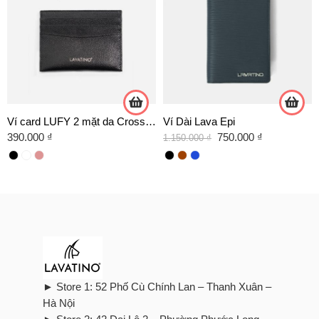
Ví card LUFY 2 mặt da Crossgrain
Ví Dài Lava Epi
390.000
₫
750.000
₫
1.150.000
₫
► Store 1: 52 Phố Cù Chính Lan – Thanh Xuân –
Hà Nội