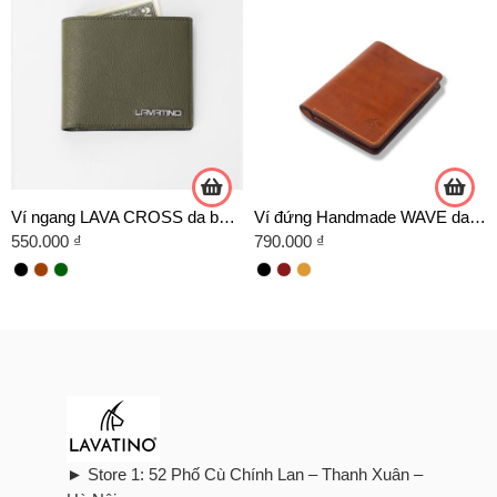
Ví ngang LAVA CROSS da bò cao cấp
Ví đứng Handmade WAVE da Veg
550.000
₫
790.000
₫
► Store 1: 52 Phố Cù Chính Lan – Thanh Xuân –