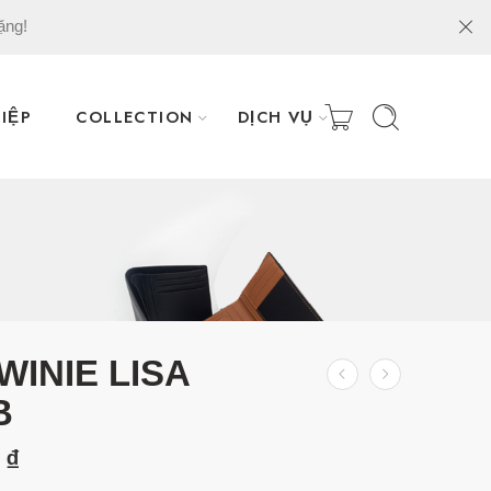
ặng!
IỆP
COLLECTION
DỊCH VỤ
 WINIE LISA
B
0
₫