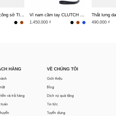
Thắt lưng da bò công sở TINO 01 -D02 ĐEN
Ví nam cầm tay CLUTCH 1 khóa STEPHEN da bò chính hãng Lavatino [CLB06]
1.450.000
₫
490.000
₫
ÁCH HÀNG
VỀ CHÚNG TÔI
hành
Giới thiệu
mật
Blog
tiền và trả hàng
Dịch vụ quà tặng
 toán
Tin tức
chuyển
Tuyển dụng