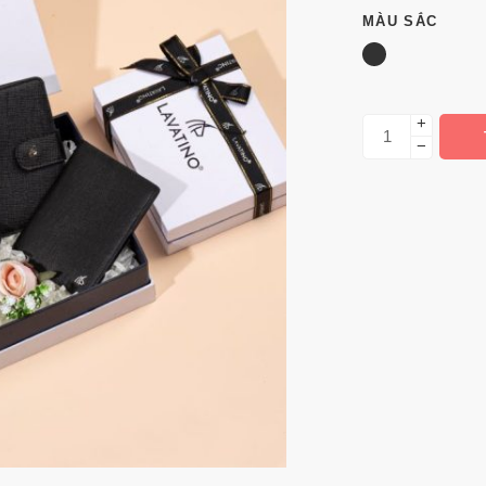
MÀU SẮC
+
−