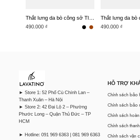
Thắt lưng da bò công sở TINO 04 – D04 TRẮNG
490.000
₫
490.000
₫
HỖ TRỢ KH
► Store 1: 52 Phố Cù Chính Lan –
Chính sách bảo 
Thanh Xuân – Hà Nội
Chính sách bảo 
► Store 2: 42 Đại Lộ 2 – Phường
Phước Long – Quận Thủ Đức – TP
Chính sách hoàn 
HCM
Chính sách thanh
► Hotline: 091 969 6363 | 081 969 6363
Chính sách vận 