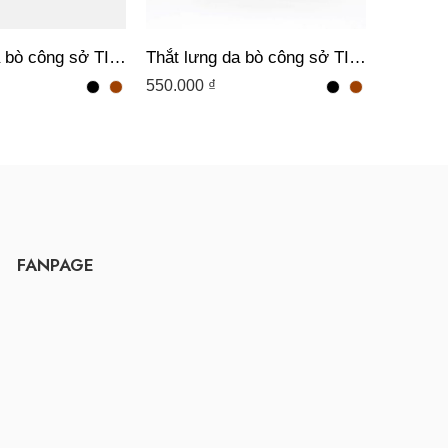
Thắt lưng da bò công sở TINO 04 – D04 VÀNG
Thắt lưng da bò công sở TIMELESS 04 VÀNG
550.000
₫
550.000
FANPAGE