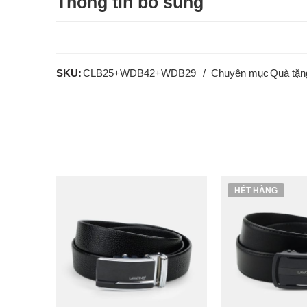
Thông tin bổ sung
SKU:
CLB25+WDB42+WDB29
Chuyên mục
Quà tặn
HẾT HÀNG