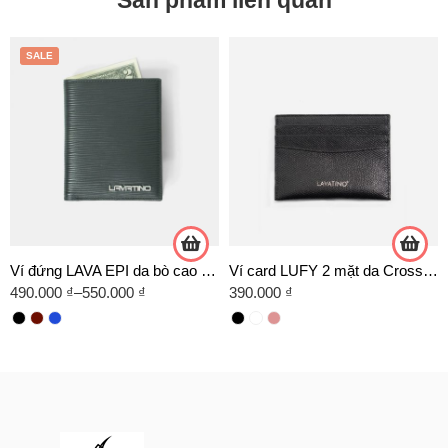
SALE
Ví đứng LAVA EPI da bò cao cấp
Ví card LUFY 2 mặt da Crossgrain
490.000
₫
–
550.000
₫
390.000
₫