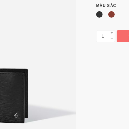
MÀU SẮC
+
−