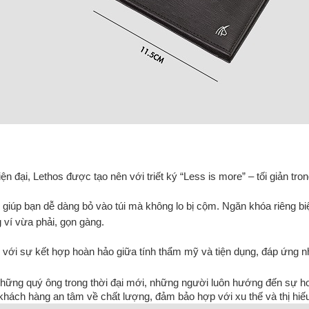
đại, Lethos được tạo nên với triết ký “Less is more” – tối giản trong
, giúp bạn dễ dàng bỏ vào túi mà không lo bị cộm. Ngăn khóa riêng biệt
 ví vừa phải, gọn gàng.
 với sự kết hợp hoàn hảo giữa tính thẩm mỹ và tiện dụng, đáp ứng 
những quý ông trong thời đại mới, những người luôn hướng đến sự hoà
hách hàng an tâm về chất lượng, đảm bảo hợp với xu thế và thị hiếu