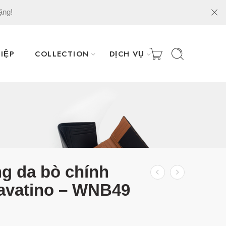
ặng!
IỆP
COLLECTION
DỊCH VỤ
ng da bò chính
avatino – WNB49