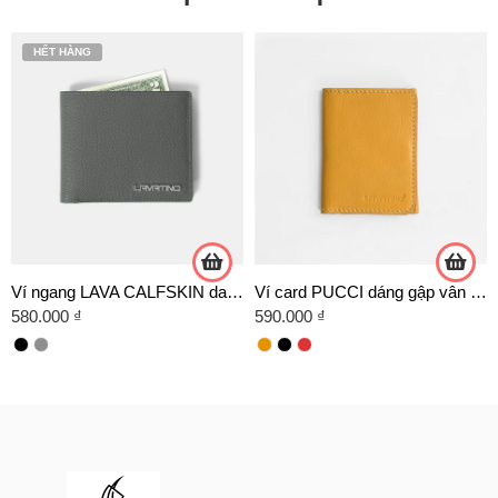
HẾT HÀNG
Ví ngang LAVA CALFSKIN da bò cao cấp
Ví card PUCCI dáng gập vân de Arlan
580.000
₫
590.000
₫