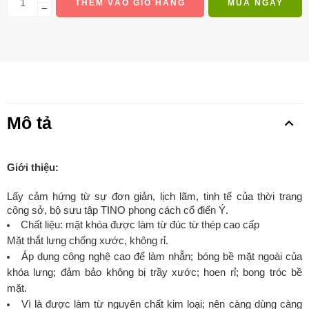
THÊM VÀO GIỎ HÀNG
MUA NGAY
−
Mô tả
Giới thiệu:
Lấy cảm hứng từ sự đơn giản, lịch lãm, tinh tế của thời trang
công sở, bộ sưu tập TINO phong cách cổ điển Ý.
Chất liệu: mặt khóa được làm từ đúc từ thép cao cấp
Mặt thắt lưng chống xước, không rỉ.
Áp dụng công nghệ cao để làm nhẵn; bóng bề mặt ngoài của
khóa lưng; đảm bảo không bị trầy xước; hoen rỉ; bong tróc bề
mặt.
Vì là được làm từ nguyên chất kim loại; nên càng dùng càng