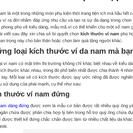
nam là một trong những món phụ kiện thời trang tiện ích mà hầu hết c
 ví ra đời nhằm đáp ứng nhu cầu và tạo ra sự đa dạng trong chọ
 phong phú về kiểu dáng, mẫu mã ví có thể khiến cho một số nam g
ài viết sau đây xin chia sẻ bí quyết chọn
kích thước ví nam
phù hợ
uan trọng này cho bản thân hoặc chọn làm quà tặng người khác.
ng loại kích thước ví da nam mà bạn
ại ví nam có mặt trên thị trường không chỉ khác biệt nhau về kiểu 
kích thước khác nhau, trong đó phổ biến nhất được chia thành 4 nhó
 tay. Mỗi loại sẽ có kích thước được quy ước riêng đã được nghiên
u sử dụng của phái mạnh, cụ thể như sau:
h thước ví nam đứng
nam dáng đứng
được xem là mẫu cơ bản được rất nhiều quý ông yêu
ngăn chứa được phân chia hợp lý bên trong hỗ trợ quý ông chứa đựn
í được thiết kế đứng chắc chắn được làm từ nhiều chất liệu da khác
goài.