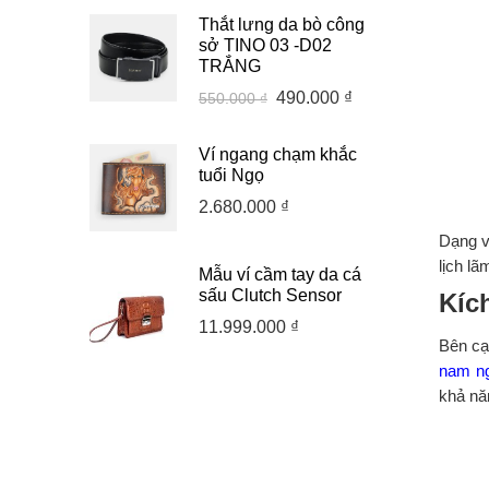
Thắt lưng da bò công
sở TINO 03 -D02
TRẮNG
490.000
₫
550.000
₫
Ví ngang chạm khắc
tuổi Ngọ
2.680.000
₫
Dạng v
lịch l
Mẫu ví cầm tay da cá
sấu Clutch Sensor
Kíc
11.999.000
₫
Bên cạ
nam n
khả nă