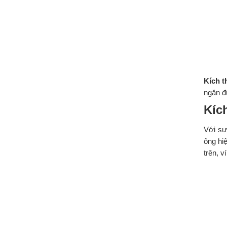
Kích 
ngăn đự
Kíc
Với sự
ông hi
trên, 