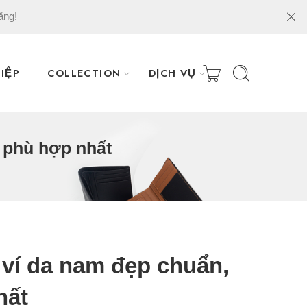
ặng!
IỆP
COLLECTION
DỊCH VỤ
, phù hợp nhất
 ví da nam đẹp chuẩn,
hất