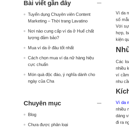
Bài viết gần đây
Ví da 
Tuyển dụng Chuyên viên Content
số mẫu
Marketing – Thời trang Lavatino
Với sự
Nơi nào cung cấp ví da ở Huế chất
hợp, b
lượng đảm bảo?
kiện q
Nhữ
Mua ví da ở đâu tốt nhất
Cách chọn mua ví da nữ hàng hiệu
Các lo
cực chuẩn
nhiều 
Món quà độc đáo, ý nghĩa dành cho
ví cầm
ngày của Cha
nhu cầ
Kíc
Chuyên mục
Ví da 
nhiều 
Blog
dáng v
đi ra n
Chưa được phân loại