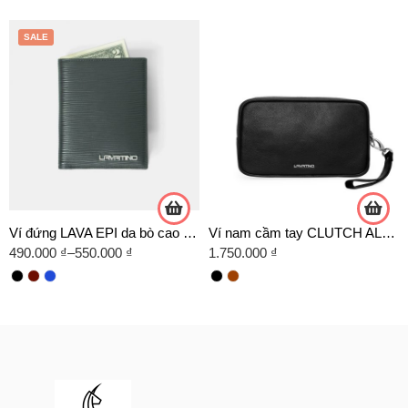
SALE
Ví đứng LAVA EPI da bò cao cấp
Ví nam cầm tay CLUTCH ALBER da bò chính hãng Lavatino [CLB10]
490.000
₫
–
550.000
₫
1.750.000
₫