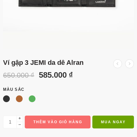
Ví gập 3 JEMI da dê Alran
585.000
₫
650.000
₫
MÀU SẮC
+
THÊM VÀO GIỎ HÀNG
MUA NGAY
−