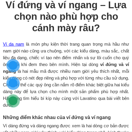
Ví đứng và ví ngang – Lựa
chọn nào phù hợp cho
cánh mày râu?
Ví da nam
là món phụ kiện thời trang quan trọng mà hầu như
nam giới nào cũng ưa chuộng, với các kiểu dáng, màu sắc, chất
liệu đa dạng, chiếc ví tạo nên điểm nhấn và sự lôi cuốn cho quý
ông mỗi khi đem theo bên mình. Hiện tại dòng
ví đứng và ví
ngang
là hai mẫu mã được nhiều nam giới yêu thích nhất, mỗi
kiểu dáng có nét đẹp riêng và phù hợp với từng nhu cầu sử dụng.
Chính vì thế các quý ông cần nắm rõ điểm khác biệt giữa hai kiểu
dáng này để lựa chọn cho mình một sản phẩm phù hợp nhất.
Hãy cùng tìm hiểu bí kíp này cùng với Lavatino qua bài viết bên
dưới.
Những điểm khác nhau của ví đứng và ví ngang
Ví dáng đứng và dáng ngang được xem là hai dòng cơ bản được