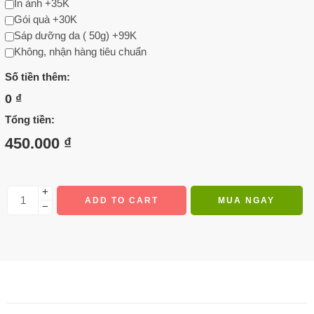
In ảnh +35K
Gói quà +30K
Sáp dưỡng da ( 50g) +99K
Không, nhận hàng tiêu chuẩn
Số tiền thêm:
0 ₫
Tổng tiền:
450.000
₫
+
ADD TO CART
MUA NGAY
−