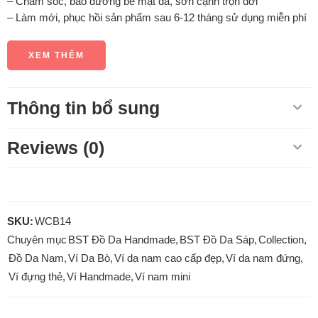
– Chăm sóc, bảo dưỡng bề mặt da, sơn cạnh trọn đời
– Làm mới, phục hồi sản phẩm sau 6-12 tháng sử dụng miễn phí
XEM THÊM
Thông tin bổ sung
Reviews (0)
SKU:
WCB14
Chuyên mục
BST Đồ Da Handmade
,
BST Đồ Da Sáp
,
Collection
,
Đồ Da Nam
,
Ví Da Bò
,
Ví da nam cao cấp đẹp
,
Ví da nam đứng
,
Ví đựng thẻ
,
Ví Handmade
,
Ví nam mini