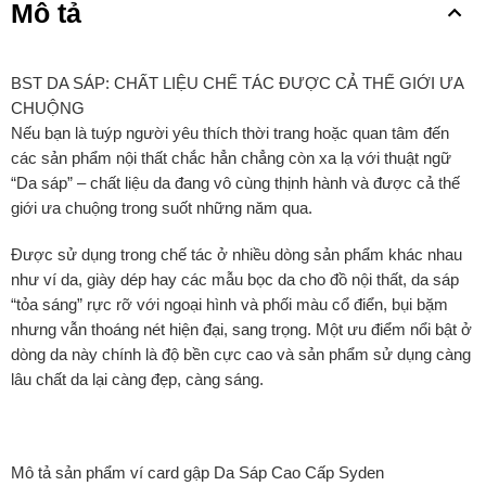
Mô tả
BST DA SÁP: CHẤT LIỆU CHẾ TÁC ĐƯỢC CẢ THẾ GIỚI ƯA
CHUỘNG
Nếu bạn là tuýp người yêu thích thời trang hoặc quan tâm đến
các sản phẩm nội thất chắc hẳn chẳng còn xa lạ với thuật ngữ
“Da sáp” – chất liệu da đang vô cùng thịnh hành và được cả thế
giới ưa chuộng trong suốt những năm qua.
Được sử dụng trong chế tác ở nhiều dòng sản phẩm khác nhau
như ví da, giày dép hay các mẫu bọc da cho đồ nội thất, da sáp
“tỏa sáng” rực rỡ với ngoại hình và phối màu cổ điển, bụi bặm
nhưng vẫn thoáng nét hiện đại, sang trọng. Một ưu điểm nổi bật ở
dòng da này chính là độ bền cực cao và sản phẩm sử dụng càng
lâu chất da lại càng đẹp, càng sáng.
Mô tả sản phẩm ví card gập Da Sáp Cao Cấp Syden