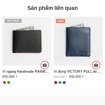
Sản phẩm liên quan
HẾT HÀNG
SALE
Ví ngang Handmade RAINBOW da bò Italy
Ví đứng VICTORY PULL da Pullup cao cấp
890.000
₫
490.000
₫
550.000
₫