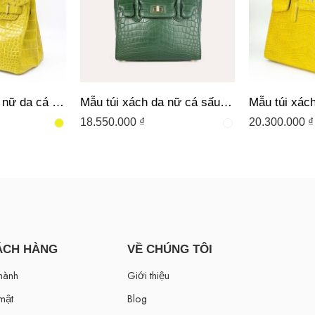
Mẫu túi xách tay nữ da cá sấu HSF19 hàng hiệu
Mẫu túi xách da nữ cá sấu HSF08 tại Lavatino
18.550.000
₫
20.300.000
₫
ÁCH HÀNG
VỀ CHÚNG TÔI
hành
Giới thiệu
mật
Blog