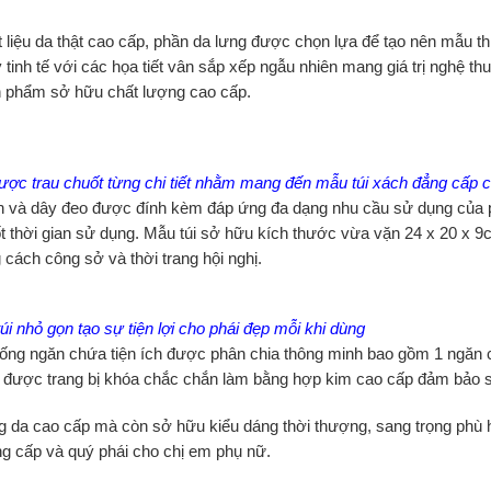
 liệu da thật cao cấp, phần da lưng được chọn lựa để tạo nên mẫu t
tinh tế với các họa tiết vân sắp xếp ngẫu nhiên mang giá trị nghệ thu
ản phẩm sở hữu chất lượng cao cấp.
ợc trau chuốt từng chi tiết nhằm mang đến mẫu túi xách đẳng cấp 
ịnh và dây đeo được đính kèm đáp ứng đa dạng nhu cầu sử dụng của 
 thời gian sử dụng. Mẫu túi sở hữu kích thước vừa vặn 24 x 20 x 9
 cách công sở và thời trang hội nghị.
úi nhỏ gọn tạo sự tiện lợi cho phái đẹp mỗi khi dùng
ống ngăn chứa tiện ích được phân chia thông minh bao gồm 1 ngăn 
ài được trang bị khóa chắc chắn làm bằng hợp kim cao cấp đảm bảo sự
g da cao cấp mà còn sở hữu kiểu dáng thời thượng, sang trọng phù h
ng cấp và quý phái cho chị em phụ nữ.