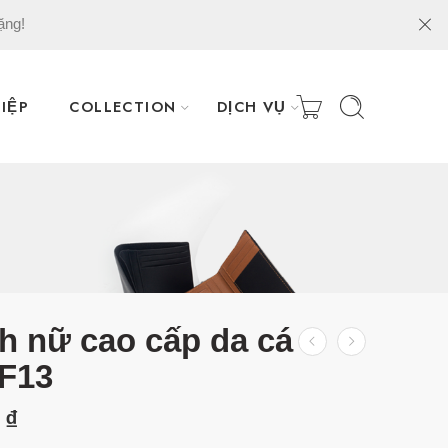
ặng!
IỆP
COLLECTION
DỊCH VỤ
h nữ cao cấp da cá
F13
0
₫