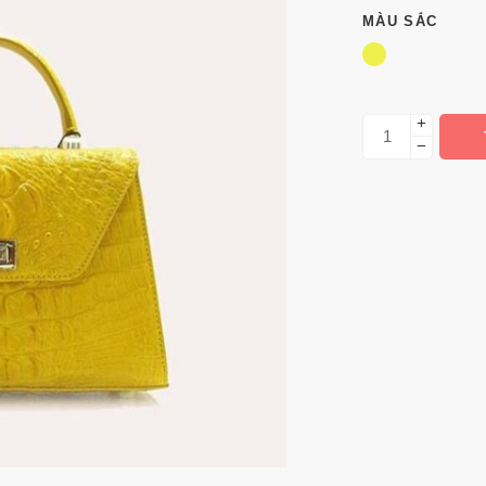
MÀU SẮC
+
−