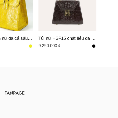
Mẫu túi xách nữ da cá sấu trơn HSF18 thời trang
Túi nữ HSF15 chất liệu da cá sấu thật 100%
9.250.000
₫
15.500.
FANPAGE