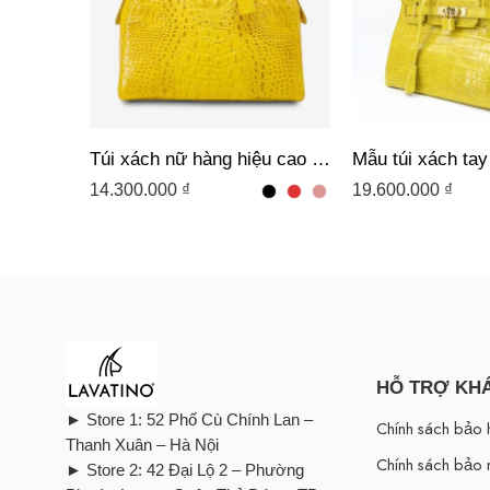
Túi xách nữ hàng hiệu cao cấp mã HSF29
14.300.000
₫
19.600.000
₫
HỖ TRỢ KH
► Store 1: 52 Phố Cù Chính Lan –
Chính sách bảo 
Thanh Xuân – Hà Nội
Chính sách bảo 
► Store 2: 42 Đại Lộ 2 – Phường