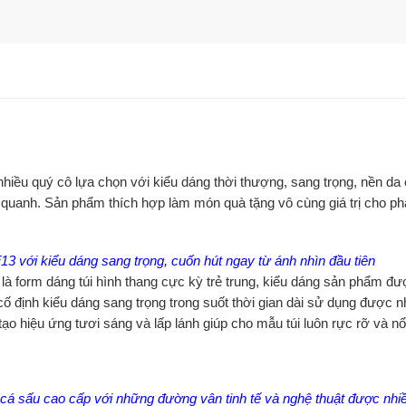
hiều quý cô lựa chọn với kiểu dáng thời thượng, sang trọng, nền da c
 quanh. Sản phẩm thích hợp làm món quà tặng vô cùng giá trị cho phá
3 với kiểu dáng sang trọng, cuốn hút ngay từ ánh nhìn đầu tiên
à form dáng túi hình thang cực kỳ trẻ trung, kiểu dáng sản phẩm được 
định kiểu dáng sang trọng trong suốt thời gian dài sử dụng được nhi
o hiệu ứng tươi sáng và lấp lánh giúp cho mẫu túi luôn rực rỡ và nổi
 cá sấu cao cấp với những đường vân tinh tế và nghệ thuật được nhi