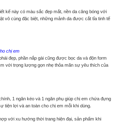
hiết kế này có màu sắc đẹp mắt, nền da căng bóng với
ật vô cùng đặc biệt, những mảnh da được cắt tỉa tinh tế
cho chị em
phái đẹp, phần nắp gài cũng được bọc da và độn form
cm với trọng lượng gọn nhẹ thỏa mãn sự yêu thích của
chính, 1 ngăn kéo và 1 ngăn phụ giúp chị em chứa đựng
 tiện lợi và an toàn cho chị em mỗi khi dùng.
ợp với xu hướng thời trang hiện đại, sản phẩm khi