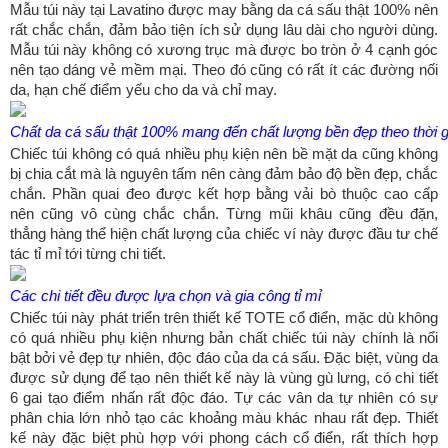
Mẫu túi này tại Lavatino được may bằng da cá sấu thật 100% nên
rất chắc chắn, đảm bảo tiện ích sử dụng lâu dài cho người dùng.
Mẫu túi này không có xương trục mà được bo tròn ở 4 cạnh góc
nên tạo dáng vẻ mềm mại. Theo đó cũng có rất ít các đường nối
da, hạn chế điểm yếu cho da và chỉ may.
Chất da cá sấu thật 100% mang đến chất lượng bền đẹp theo thời gi
Chiếc túi không có quá nhiều phụ kiện nên bề mặt da cũng không
bị chia cắt mà là nguyên tấm nên càng đảm bảo độ bền đẹp, chắc
chắn. Phần quai đeo được kết hợp bằng vải bò thuộc cao cấp
nên cũng vô cùng chắc chắn. Từng mũi khâu cũng đều đặn,
thẳng hàng thể hiện chất lượng của chiếc ví này được đầu tư chế
tác tỉ mỉ tới từng chi tiết.
Các chi tiết đều được lựa chọn và gia công tỉ mỉ
Chiếc túi này phát triển trên thiết kế TOTE cổ điển, mặc dù không
có quá nhiều phụ kiện nhưng bản chất chiếc túi này chính là nổi
bật bởi vẻ đẹp tự nhiên, độc đáo của da cá sấu. Đặc biệt, vùng da
được sử dụng để tạo nên thiết kế này là vùng gù lưng, có chi tiết
6 gai tạo điểm nhấn rất độc đáo. Tự các vân da tự nhiên có sự
phân chia lớn nhỏ tạo các khoảng màu khác nhau rất đẹp. Thiết
kế này đặc biệt phù hợp với phong cách cổ điển, rất thích hợp