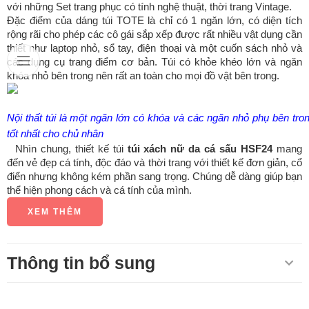
với những Set trang phục có tính nghệ thuật, thời trang Vintage.
Đặc điểm của dáng túi TOTE là chỉ có 1 ngăn lớn, có diện tích
rộng rãi cho phép các cô gái sắp xếp được rất nhiều vật dụng cần
thiết như laptop nhỏ, sổ tay, điện thoại và một cuốn sách nhỏ và
các dụng cụ trang điểm cơ bản. Túi có khỏe khéo lớn và ngăn
khóa nhỏ bên trong nên rất an toàn cho mọi đồ vật bên trong.
Nội thất túi là một ngăn lớn có khóa và các ngăn nhỏ phụ bên tro
tốt nhất cho chủ nhân
Nhìn chung, thiết kế túi
túi xách nữ da cá sấu HSF24
mang
đến vẻ đẹp cá tính, độc đáo và thời trang với thiết kế đơn giản, cổ
điển nhưng không kém phần sang trọng. Chúng dễ dàng giúp bạn
thể hiện phong cách và cá tính của mình.
XEM THÊM
Thông tin bổ sung