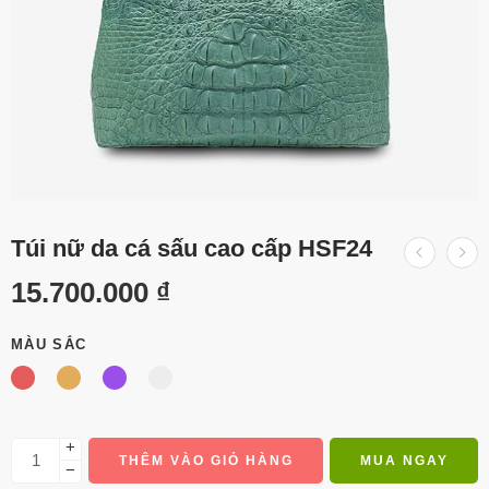
Túi nữ da cá sấu cao cấp HSF24
15.700.000
₫
MÀU SẮC
+
THÊM VÀO GIỎ HÀNG
MUA NGAY
−