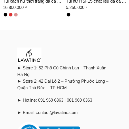
Túi xách nữ thời trang da cá sấu mã HSF21
Túi nữ HSF15 chất liệu da cá sấu thật 100%
16.800.000
₫
9.250.000
₫
► Store 1: 52 Phố Cù Chính Lan – Thanh Xuân –
Hà Nội
► Store 2: 42 Đại Lộ 2 – Phường Phước Long –
Quận Thủ Đức – TP HCM
► Hotline: 091 969 6363 | 081 969 6363
► Email: contact@lavatino.com