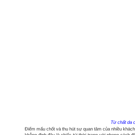
Từ chất da 
Điểm mấu chốt và thu hút sự quan tâm của nhiều khách h
khẳng định đây là chiếc túi thời trang với phong cách 