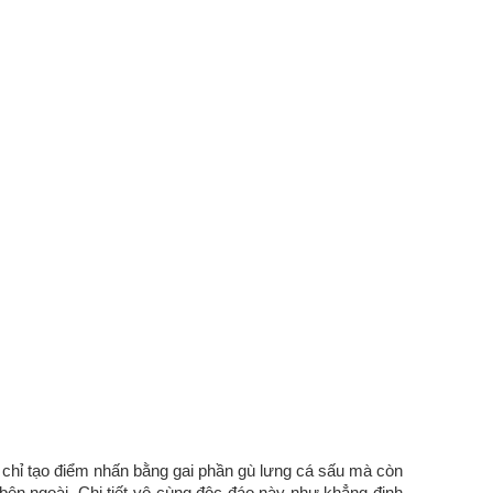
g chỉ tạo điểm nhấn bằng gai phần gù lưng cá sấu mà còn
 bên ngoài. Chi tiết vô cùng độc đáo này như khẳng định