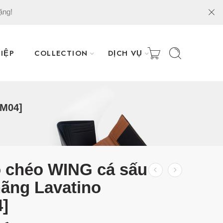
ặng!
IỆP
COLLECTION
DỊCH VỤ
SM04]
o chéo WING cá sấu
hãng Lavatino
]