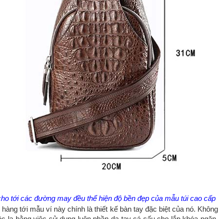
cho tới các đường may đều thể hiện độ bền đẹp của mẫu túi cao cấp
àng tới mẫu ví này chính là thiết kế bàn tay đặc biệt của nó. Khôn
độc lạ bằng việc sử dụng luôn phần da tay cá sấu cho lắp khóa ngăn