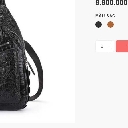
9.900.00
MÀU SẮC
+
−