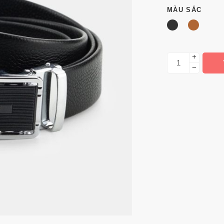
MÀU SẮC
+
−