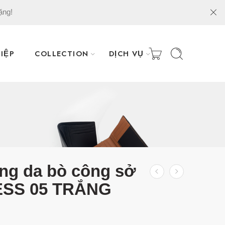
ặng!
IỆP
COLLECTION
DỊCH VỤ
ưng da bò công sở
ESS 05 TRẮNG