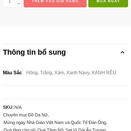
THÊM VÀO GIỎ HÀNG
MUA NGAY
−
Thông tin bổ sung
Màu Sắc
Hồng, Trắng, Xám, Xanh Navy, XANH RÊU
SKU:
N/A
Chuyên mục
Đồ Da Nữ
,
Mừng ngày Nhà Giáo Việt Nam và Quốc Tế Đàn Ông
,
Quà tặng cho nữ
,
Quà Tặng Nữ
,
Set Ví Dài Ấn Tượng