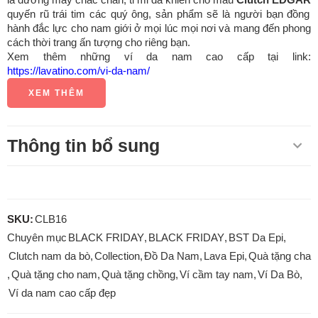
là đường may chắc chắn, tỉ mỉ đã khiến cho mẫu
Clutch EDGAR
quyến rũ trái tim các quý ông, sản phẩm sẽ là người bạn đồng
hành đắc lực cho nam giới ở mọi lúc mọi nơi và mang đến phong
cách thời trang ấn tượng cho riêng bạn.
Xem thêm những ví da nam cao cấp tại link:
https://lavatino.com/vi-da-nam/
XEM THÊM
Thông tin bổ sung
SKU:
CLB16
Chuyên mục
BLACK FRIDAY
,
BLACK FRIDAY
,
BST Da Epi
,
Clutch nam da bò
,
Collection
,
Đồ Da Nam
,
Lava Epi
,
Quà tặng cha
,
Quà tặng cho nam
,
Quà tặng chồng
,
Ví cầm tay nam
,
Ví Da Bò
,
Ví da nam cao cấp đẹp