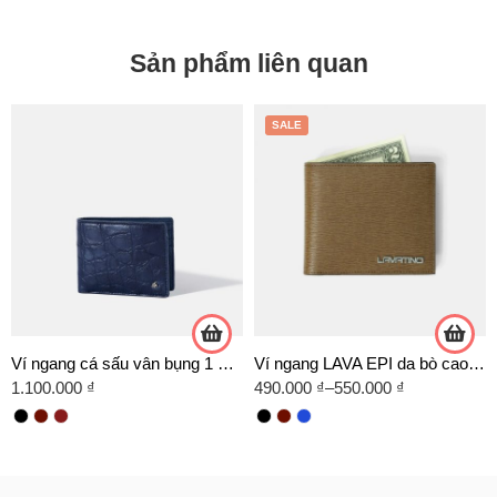
Sản phẩm liên quan
SALE
Ví ngang cá sấu vân bụng 1 mặt – WNS01
Ví ngang LAVA EPI da bò cao cấp
1.100.000
₫
490.000
₫
–
550.000
₫