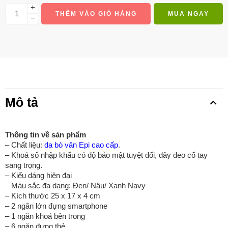
+
THÊM VÀO GIỎ HÀNG
MUA NGAY
−
Mô tả
Thông tin về sản phẩm
– Chất liệu:
da bò vân Epi cao cấp
.
– Khoá số nhập khẩu có độ bảo mật tuyệt đối, dây đeo cổ tay
sang trọng.
– Kiểu dáng hiện đại
– Màu sắc đa dạng: Đen/ Nâu/ Xanh Navy
– Kích thước 25 x 17 x 4 cm
– 2 ngăn lớn đựng smartphone
– 1 ngăn khoá bên trong
– 6 ngăn đựng thẻ