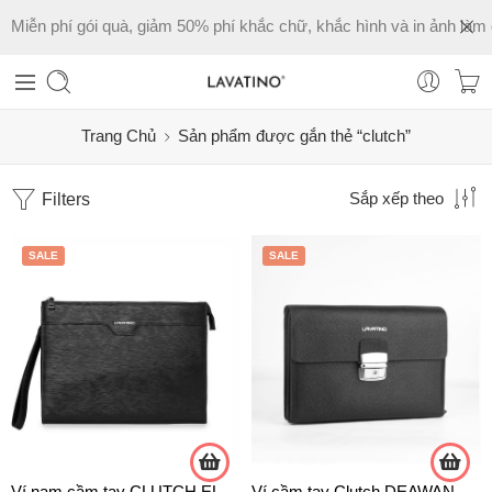
Miễn phí gói quà, giảm 50% phí khắc chữ, khắc hình và in ảnh làm 
Trang Chủ
Sản phẩm được gắn thẻ “clutch”
Filters
Sắp xếp theo
SALE
SALE
Ví nam cầm tay CLUTCH ELIAS da bò chính hãng Lavatino [CLB22]
Ví cầm tay Clutch DEAWAN da Crossgrain chính hãng Lavatino – [CLB28]