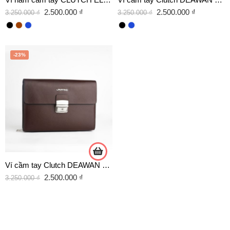
2.500.000
₫
2.500.000
₫
3.250.000
₫
3.250.000
₫
-23%
Ví cầm tay Clutch DEAWAN da Saffiano màu nâu chính hãng Lavatino – [CLB29]
2.500.000
₫
3.250.000
₫