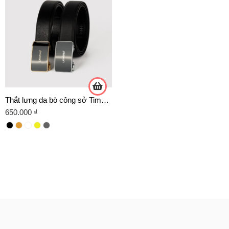
Thắt lưng da bò công sở Timeless T07- D02 chính hãng Lavatino
650.000
₫