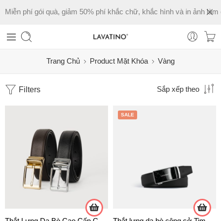
Miễn phí gói quà, giảm 50% phí khắc chữ, khắc hình và in ảnh làm 
Trang Chủ
Product Mặt Khóa
Vàng
Filters
Sắp xếp theo
SALE
Thắt Lưng Da Bò Cao Cấp Chính Hãng Lavatino MK03-D15
Thắt lưng da bò công sở Timeless T11- D02 chính hãng Lavatino