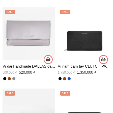
SALE
SALE
Ví dài Handmade DALLAS da bò cao cấp nắp gập
Ví nam cầm tay CLUTCH PATRICK da bò chính hãng Lavatino [CLB12]
520.000
₫
1.350.000
₫
800.000
₫
1.750.000
₫
SALE
SALE