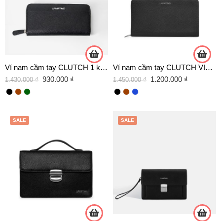
Ví nam cầm tay CLUTCH 1 khóa LAVA CROSS da bò chính hãng Lavatino [CLB01]
Ví nam cầm tay CLUTCH VICTOR da bò chính hãng Lavatino [CLB24]
930.000
₫
1.200.000
₫
1.430.000
₫
1.450.000
₫
SALE
SALE