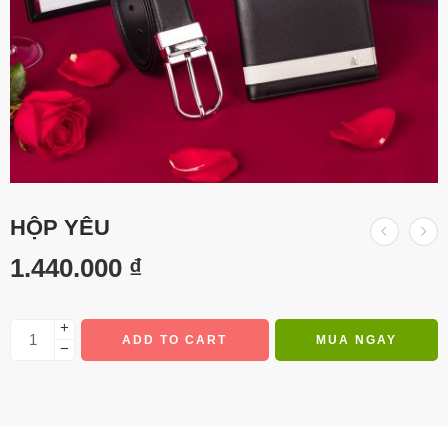
HỘP YÊU
1.440.000
₫
+
ADD TO CART
MUA NGAY
−