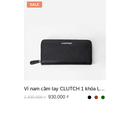
SALE
Ví nam cầm tay CLUTCH 1 khóa LAVA CROSS da bò chính hãng Lavatino [CLB01]
930.000
₫
1.430.000
₫