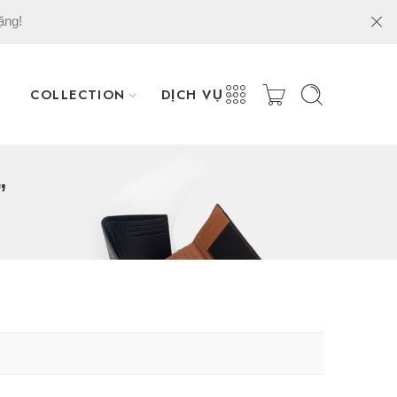
ặng!
COLLECTION
DỊCH VỤ
”