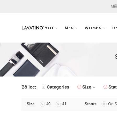
Miễ
HOT
MEN
WOMEN
U
Bộ lọc:
Categories
Size
Sta
Size
40
41
Status
On S